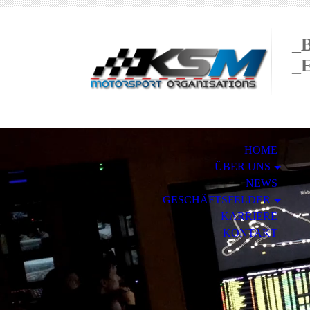
_
_
HOME
ÜBER UNS
NEWS
GESCHÄFTSFELDER
KARRIERE
KONTAKT