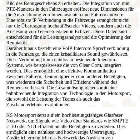
Bild des Renngeschehens zu erhalten. Die Integration von mini
PTZ-Kameras in den Fahrzeugen eröffnet neue Dimensionen für
die Aufzeichnung von Innenansichten und Fahrermanövern.
Eine robuste IP-Verbindung in die Fahrzeuge ermöglicht nicht
nur die Übertragung hochauflösender Videos, sondern auch die
Auslesung von Telemetriedaten in Echtzeit. Diese Daten sind
entscheidend für die Leistungsanalyse und die Optimierung der
Renntaktik.
Darüber hinaus besteht eine VoIP-Intercom-Sprechverbindung
in die Fahrzeuge, die einen kristallklaren Sound gewährleistet.
Diese Verbindung kann nahtlos in bestehende Intercom-
Systeme, wie beispielsweise die von Clear-Com, integriert
werden. Dies ermöglicht eine effektive Kommunikation
zwischen Fahrern, Teammitgliedern und anderen Beteiligten,
was wiederum die Sicherheit und Effizienz während des
Rennens verbessert. Die Gesamtlösung bietet somit eine
bahnbrechende Integration von Technologie in den Motorsport,
die sowohl die Leistung der Teams als auch das
Zuschauererlebnis revolutioniert.
KS Motorsport setzt auf ein hochleistungsfähiges Glasfaser-
Netzwerk, um Signale wie Video über Standards wie SMPTE
2110 oder NDI effizient an alle Beteiligten zu verteilen. Dies
ermöglicht eine nahtlose und hochwertige Übertragung.
Zusätzlich ermöglicht das Netzwerk das Auslesen von